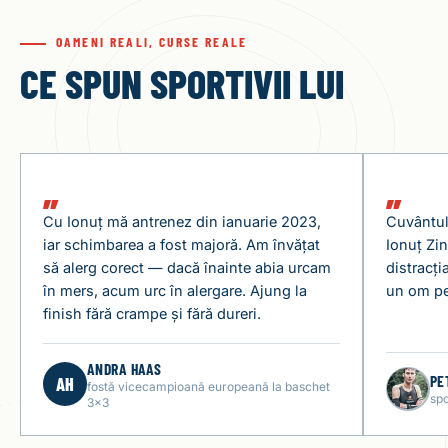
OAMENI REALI, CURSE REALE
CE SPUN SPORTIVII LUI
Cu Ionuț mă antrenez din ianuarie 2023,
Cuvântul 
iar schimbarea a fost majoră. Am învățat
Ionuț Zin
să alerg corect — dacă înainte abia urcam
distracți
în mers, acum urc în alergare. Ajung la
un om pe
finish fără crampe și fără dureri.
ANDRA HAAS
PE
AH
fostă vicecampioană europeană la baschet
spo
3x3