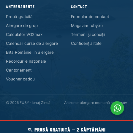
ANTRENAMENTE
CONTACT
Probă gratuită
Formular de contact
Alergare de grup
Magazin: fuby.ro
Calculator VO2max
Termeni și condiții
Calendar curse de alergare
Confidențialitate
Elita României în alergare
Recordurile naționale
Cantonament
Voucher cadou
© 2026 FUBY · Ionuț Zincă
Antrenor alergare montană — Brașov
🏃 PROBĂ GRATUITĂ — 2 SĂPTĂMÂNI