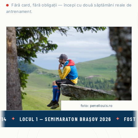
Fără card, fără obligații — începi cu două săptămâni reale de
antrenament.
foto: penellouis.ro
✦
LOCUL 1 — SEMIMARATON BRAȘOV 2026
FOST AMBAS