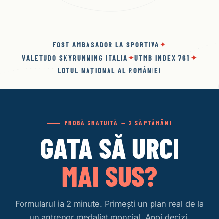
✦
FOST AMBASADOR LA SPORTIVA
✦
✦
VALETUDO SKYRUNNING ITALIA
UTMB INDEX 761
LOTUL NAȚIONAL AL ROMÂNIEI
PROBĂ GRATUITĂ — 2 SĂPTĂMÂNI
GATA SĂ URCI
MAI SUS?
Formularul ia 2 minute. Primești un plan real de la
un antrenor medaliat mondial. Apoi decizi.