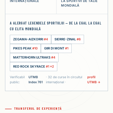
INTERNAȚIONALE
LA SPORTIVI DE TALIE
MONDIALĂ
A ALERGAT LEGENDELE SPORTULUI — DE LA EGAL LA EGAL
CU ELITA MONDIALĂ
ZEGAMA-AIZKORRI
#4
SIERRE-ZINAL
#6
PIKES PEAK
#10
GIIR DI MONT
#1
MATTERHORN ULTRAKS
#4
RED ROCK SKYRACE
#1 ×2
Verificabil
UTMB
· 32 de curse în circuitul
profil
public:
Index 761
internațional ·
UTMB →
TRANSFERUL DE EXPERIENȚĂ