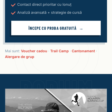
Contact direct prioritar cu Ionuț
Analiză avansată + strategie de cursă
ÎNCEPE CU PROBA GRATUITĂ
Mai sunt:
Voucher cadou
·
Trail Camp
·
Cantonament
·
Alergare de grup
PODIUM