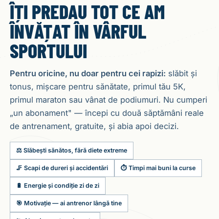
ÎȚI PREDAU TOT CE AM
ÎNVĂȚAT ÎN VÂRFUL
SPORTULUI
Pentru oricine, nu doar pentru cei rapizi:
slăbit și
tonus, mișcare pentru sănătate, primul tău 5K,
primul maraton sau vânat de podiumuri. Nu cumperi
„un abonament" — începi cu două săptămâni reale
de antrenament, gratuite, și abia apoi decizi.
⚖️ Slăbești sănătos, fără diete extreme
🦵 Scapi de dureri și accidentări
⏱️ Timpi mai buni la curse
🔋 Energie și condiție zi de zi
🎯 Motivație — ai antrenor lângă tine