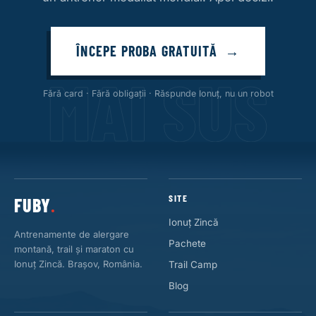
ÎNCEPE PROBA GRATUITĂ
MAI SUS
Fără card · Fără obligații · Răspunde Ionuț, nu un robot
SITE
FUBY
.
Ionuț Zincă
Antrenamente de alergare
Pachete
montană, trail și maraton cu
Ionuț Zincă. Brașov, România.
Trail Camp
Blog