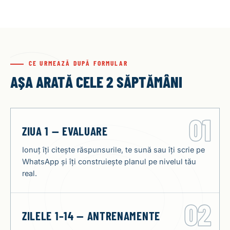
CE URMEAZĂ DUPĂ FORMULAR
AȘA ARATĂ CELE 2 SĂPTĂMÂNI
01
ZIUA 1 — EVALUARE
Ionuț îți citește răspunsurile, te sună sau îți scrie pe
WhatsApp și îți construiește planul pe nivelul tău
real.
02
ZILELE 1–14 — ANTRENAMENTE