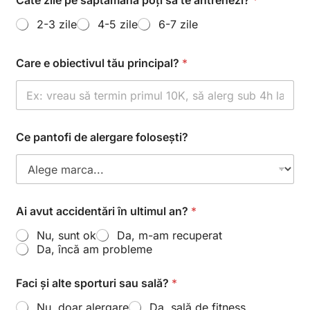
i
n
2-3 zile
4-5 zile
6-7 zile
t
e
Care e obiectivul tău principal?
*
r
e
s
e
a
z
Ce pantofi de alergare folosești?
ă
?
Ai avut accidentări în ultimul an?
*
Nu, sunt ok
Da, m-am recuperat
Da, încă am probleme
Faci și alte sporturi sau sală?
*
Nu, doar alergare
Da, sală de fitness