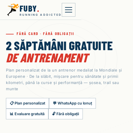
FUBY
.
RUNNING ADDICTED
FĂRĂ CARD · FĂRĂ OBLIGAȚII
2 SĂPTĂMÂNI GRATUITE
DE ANTRENAMENT
Plan personalizat de la un antrenor medaliat la Mondiale și
Europene · De la slăbit, mișcare pentru sănătate și primii
kilometri, până la curse și performanță — șosea, trail sau
munte
📋 Plan personalizat
💬 WhatsApp cu Ionuț
📊 Evaluare gratuită
🔓 Fără obligații