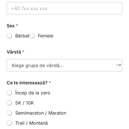
Sex
*
Bărbat
Femeie
Vârstă
*
Ce te interesează?
*
Încep de la zero
5K / 10K
Semimaraton / Maraton
Trail / Montană