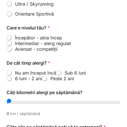
Ultra / Skyrunning
Orientare Sportivă
Care e nivelul tău?
*
Începător - abia încep
Intermediar - alerg regulat
Avansat - competiții
De cât timp alergi?
*
Nu am început încă
Sub 6 luni
6 luni - 2 ani
Peste 2 ani
C
t
Câți kilometri alergi pe săptămână?
â
e
t
a
e
l
*
e
0
km / săptămână
t
r
e
g
i
Câte zile pe săptămână poți să te antrenezi?
*