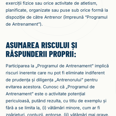
exerciții fizice sau orice activitate de atletism,
planificate, organizate sau puse sub orice formă la
dispoziție de către Antrenor (împreună “Programul
de Antrenament”).
ASUMAREA RISCULUI ȘI
RĂSPUNDERII PROPRII:
Participarea la „Programul de Antrenament” implică
riscuri inerente care nu pot fi eliminate indiferent
de prudența și diligența „Antrenorului” pentru
evitarea acestora. Cunosc că „Programul de
Antrenament” este o activitate potențial
periculoasă, putând rezulta, cu titlu de exemplu și
fără a se limita la, (i) vătămări minore, cum ar fi
zgârieturi, contuzii, entorse, (ii) vătămări mai grave,