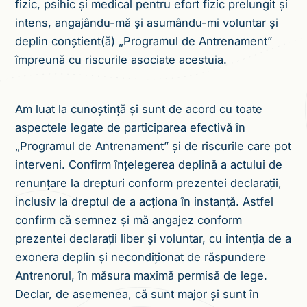
fizic, psihic și medical pentru efort fizic prelungit și
intens, angajându-mă și asumându-mi voluntar și
deplin conștient(ă) „Programul de Antrenament”
împreună cu riscurile asociate acestuia.
Am luat la cunoștință și sunt de acord cu toate
aspectele legate de participarea efectivă în
„Programul de Antrenament” și de riscurile care pot
interveni. Confirm înțelegerea deplină a actului de
renunțare la drepturi conform prezentei declarații,
inclusiv la dreptul de a acționa în instanță. Astfel
confirm că semnez și mă angajez conform
prezentei declarații liber și voluntar, cu intenția de a
exonera deplin și necondiționat de răspundere
Antrenorul, în măsura maximă permisă de lege.
Declar, de asemenea, că sunt major și sunt în