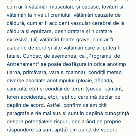
cum ar fi vătămări musculare și osoase, lovituri si
vătămări la nivelul craniului, vătămări cauzate de
căldură, cum ar fi accident vascular cerebral de la
căldura și epuizare, deshidratare și hidratare
excesivă, (iii) vătămări foarte grave, cum ar fi
atacurile de cord și alte vătămări care ar putea fi
fatale. Cunosc, de asemenea, ca „Programul de
Antrenament” se poate desfășura în orice anotimp
(iarna, primăvara, vara și toamna), condiții meteo
diverse asociate anotimpului (ploaie, zăpadă,
caniculă, etc) și condiții de teren (șosea, pământ,
teren accidentat, etc), fapt cu care mă declar pe
deplin de acord. Astfel, confirm ca am citit
paragrafele de mai sus si sunt în deplină cunoștință
despre potențialele riscuri, declarând pe proprie
răspundere că sunt apt(ă) din punct de vedere