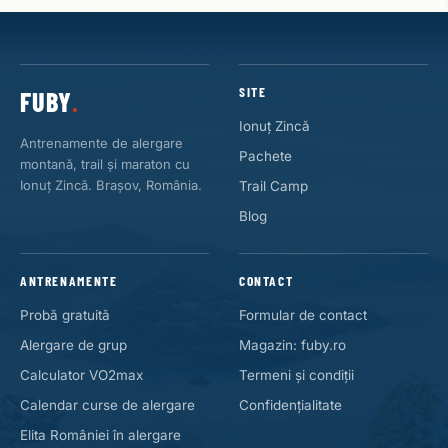
SITE
FUBY
.
Ionuț Zincă
Antrenamente de alergare
Pachete
montană, trail și maraton cu
Ionuț Zincă. Brașov, România.
Trail Camp
Blog
ANTRENAMENTE
CONTACT
Probă gratuită
Formular de contact
Alergare de grup
Magazin: fuby.ro
Calculator VO2max
Termeni și condiții
Calendar curse de alergare
Confidențialitate
Elita României în alergare