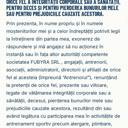
ORICE FEL A INTEGRITĂȚII CORPORALE SAU A SĂNĂTAȚII,
PENTRU DECES ȘI PENTRU PIERDEREA BUNURILOR MELE
SAU PENTRU PREJUDICIILE CAUZATE ACESTORA.
Prin prezenta, în nume propriu și în numele
moștenitorilor mei și a celor îndreptățiți potrivit legii
la întreținere din partea mea, exonerez de
răspundere și mă angajez să nu acționez în
instanță sau în fața altor autorități competente
societatea FUBYRA SRL , angajații, antrenorii,
asociații, administratorii, directorii și afiliații de orice
fel ai acesteia (împreună “Antrenorul”), renunțând
la pretenții de orice fel, prezente sau viitoare,
legate de vătămarea integrității corporale sau a
sănătății, decesul, pierderea bunurilor mele sau
prejudiciile cauzate acestora, rezultând din sau
având legătura cu participarea mea în activitățile de
antrenament sportiv precum alergare, plimbare,