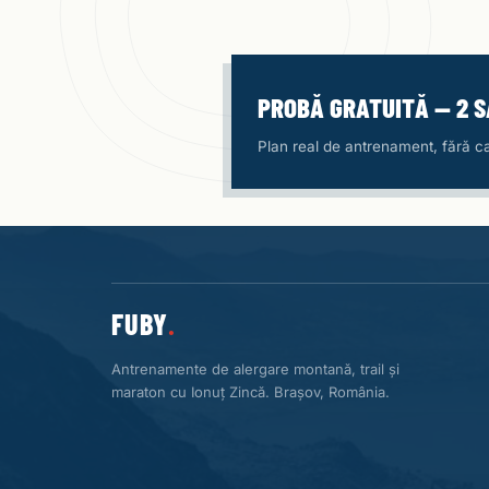
PROBĂ GRATUITĂ — 2 
Plan real de antrenament, fără car
FUBY
.
Antrenamente de alergare montană, trail și
maraton cu Ionuț Zincă. Brașov, România.