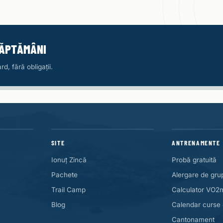
SĂPTĂMÂNI
d, fără obligații.
SITE
ANTRENAMENTE
Ionuț Zincă
Probă gratuită
Pachete
Alergare de gru
Trail Camp
Calculator VO2
Blog
Calendar curse 
Cantonament