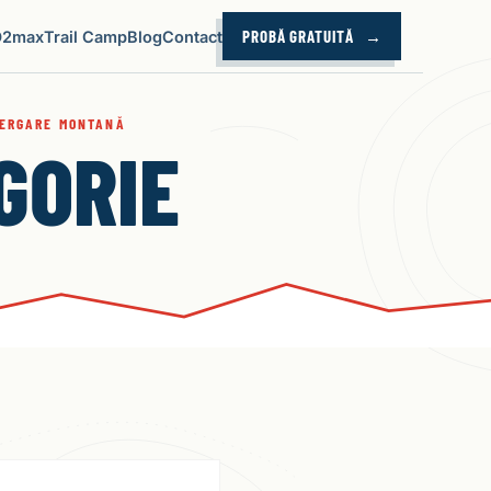
PROBĂ GRATUITĂ
O2max
Trail Camp
Blog
Contact
LERGARE MONTANĂ
GORIE