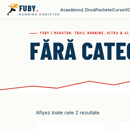
FUBY
.
Acasă
Ionuț Zincă
Pachete
Curse
V
RUNNING ADDICTED
FUBY | MARATON, TRAIL RUNNING, ULTRA & A
FĂRĂ CATE
Afișez toate cele 2 rezultate